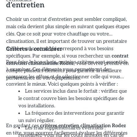
d’entretien
Choisir un contrat d’entretien peut sembler compliqué,
mais cela devient plus simple en suivant quelques étapes
clés. Que ce soit pour votre chauffage ou votre
climatisation, il est important de trouver un prestataire
fiable et un contrat qui correspond à vos besoins
Critères à considérer
spécifiques. Par exemple, si vous recherchez un
contrat
Pour faire le bon choix, certains critères sont essentiels
entretien climatisation Rodez
, vous devrez prendre en
à examiner. Ces éléments vous permettront de
compte plusieurs éléments pour garantir la meilleure
comparer les offres et de sélectionner celle qui vous
performance de vos équipements.
convient le mieux. Voici quelques points à vérifier :
Les services inclus dans le forfait : vérifiez que
le contrat couvre bien les besoins spécifiques de
vos installations.
La fréquence des interventions pour garantir
un suivi régulier.
En gardant ces
critères entretien climatisation Rodez
Les frais supplémentaires éventuels :
en tête, vous pourrez facilement évaluer les différentes
renseignez-vous sur les coûts annexes en cas de