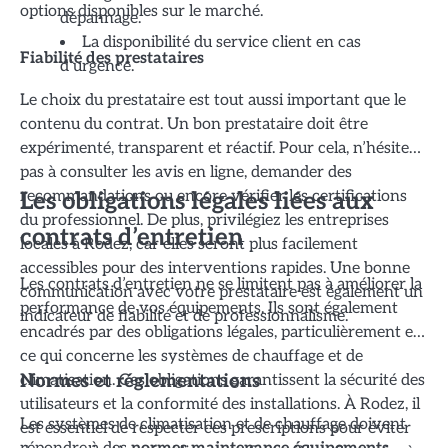
options disponibles sur le marché.
dépannage.
La disponibilité du service client en cas
Fiabilité des prestataires
d’urgence.
Le choix du prestataire est tout aussi important que le
contenu du contrat. Un bon prestataire doit être
expérimenté, transparent et réactif. Pour cela, n’hésitez
pas à consulter les avis en ligne, demander des
recommandations ou encore vérifier les certifications
Les obligations légales liées aux
du professionnel. De plus, privilégiez les entreprises
contrats d’entretien
locales à Rodez, car elles seront plus facilement
accessibles pour des interventions rapides. Une bonne
Les contrats d’entretien ne se limitent pas à améliorer la
communication avec votre prestataire est également un
performance de vos équipements. Ils sont également
indicateur de fiabilité et de professionnalisme.
encadrés par des obligations légales, particulièrement en
ce qui concerne les systèmes de chauffage et de
climatisation. Ces obligations garantissent la sécurité des
Normes et réglementations
utilisateurs et la conformité des installations. À Rodez, il
Les systèmes de climatisation et de chauffage doivent
est essentiel de respecter ces prescriptions pour éviter
répondre à des
normes maintenance équipements