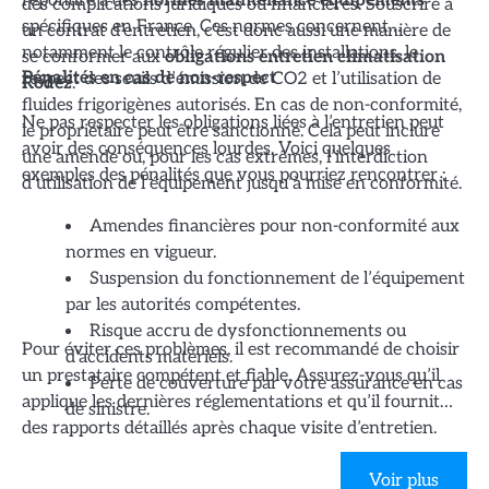
des complications juridiques ou financières. Souscrire à
spécifiques en France. Ces normes concernent
un contrat d’entretien, c’est donc aussi une manière de
notamment le contrôle régulier des installations, le
se conformer aux
obligations entretien climatisation
respect des seuils d’émission de CO2 et l’utilisation de
Pénalités en cas de non-respect
Rodez
.
fluides frigorigènes autorisés. En cas de non-conformité,
Ne pas respecter les obligations liées à l’entretien peut
le propriétaire peut être sanctionné. Cela peut inclure
avoir des conséquences lourdes. Voici quelques
une amende ou, pour les cas extrêmes, l’interdiction
exemples des pénalités que vous pourriez rencontrer :
d’utilisation de l’équipement jusqu’à mise en conformité.
Amendes financières pour non-conformité aux
normes en vigueur.
Suspension du fonctionnement de l’équipement
par les autorités compétentes.
Risque accru de dysfonctionnements ou
Pour éviter ces problèmes, il est recommandé de choisir
d’accidents matériels.
un prestataire compétent et fiable. Assurez-vous qu’il
Perte de couverture par votre assurance en cas
applique les dernières réglementations et qu’il fournit
de sinistre.
des rapports détaillés après chaque visite d’entretien.
Cela vous permettra de garder l’esprit tranquille tout en
garantissant la conformité de vos équipements.
Voir plus