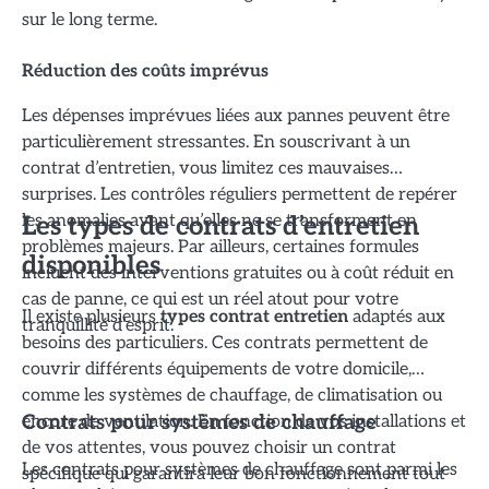
sur le long terme.
Réduction des coûts imprévus
Les dépenses imprévues liées aux pannes peuvent être
particulièrement stressantes. En souscrivant à un
contrat d’entretien, vous limitez ces mauvaises
surprises. Les contrôles réguliers permettent de repérer
les anomalies avant qu’elles ne se transforment en
Les types de contrats d’entretien
problèmes majeurs. Par ailleurs, certaines formules
disponibles
incluent des interventions gratuites ou à coût réduit en
cas de panne, ce qui est un réel atout pour votre
Il existe plusieurs
types contrat entretien
adaptés aux
tranquillité d’esprit.
besoins des particuliers. Ces contrats permettent de
couvrir différents équipements de votre domicile,
comme les systèmes de chauffage, de climatisation ou
encore de ventilation. En fonction de vos installations et
Contrats pour systèmes de chauffage
de vos attentes, vous pouvez choisir un contrat
Les contrats pour systèmes de chauffage sont parmi les
spécifique qui garantira leur bon fonctionnement tout