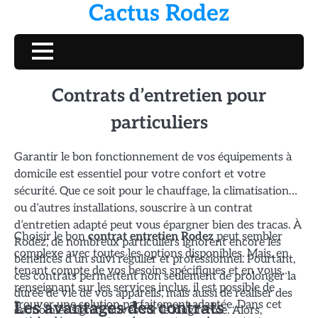
Cactus Rodez
Skip
to
content
Contrats d’entretien pour
particuliers
Garantir le bon fonctionnement de vos équipements à
domicile est essentiel pour votre confort et votre
sécurité. Que ce soit pour le chauffage, la climatisation
ou d’autres installations, souscrire à un contrat
d’entretien adapté peut vous épargner bien des tracas. À
Choisir le bon
contrat entretien Rodez
peut sembler
Rodez, de nombreux particuliers ignorent encore les
complexe avec toutes les options disponibles. Mais, en
bénéfices d’un suivi régulier et professionnel. Pourtant,
tenant compte de vos besoins spécifiques et en vous
ces contrats permettent non seulement de prolonger la
renseignant sur les services inclus, il est possible de
durée de vie de vos appareils, mais aussi de réaliser des
trouver une solution parfaitement adaptée. Dans cet
Les avantages des contrats
économies significatives sur le long terme. Alors,