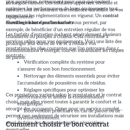
plus populaires, notamment pour ceux qui veulent
au long de l’année. Ces solutions apportent sérénité et
optimiser les performances de leurs équipements tout en
confort, tout en assurant une meilleure durabilité de vos
respectant les réglementations en vigueur. Un
contrat
équipements.
chauffage haute performance
vous permet, par
Services inclus dans les forfaits
exemple, de bénéficier d’un entretien régulier de vos
Les forfaits d’entretien incluent généralement plusieurs
chaudières ou pompes à chaleur. Cela contribue à
services utiles pour vos équipements. Voici une liste des
prolonger leur durée de vie et à réduire vos
prestations les plus courantes que l’on retrouve dans ces
consommations d’énergie, tout en minimisant les risques
contrats :
de panne.
Vérification complète du système pour
s’assurer de son bon fonctionnement.
Nettoyage des éléments essentiels pour éviter
l’accumulation de poussières ou de résidus.
Réglages spécifiques pour optimiser les
Ces prestations varient selon le prestataire et le contrat
performances et limiter la consommation
choisi, mais elles visent toutes à garantir le confort et la
énergétique.
sécurité des occupants. Opter pour un service complet
Intervention prioritaire en cas de panne ou de
permet non seulement de sécuriser ses installations mais
dysfonctionnement.
aussi de faire des économies sur les réparations
Comment choisir le bon contrat
éventuelles.