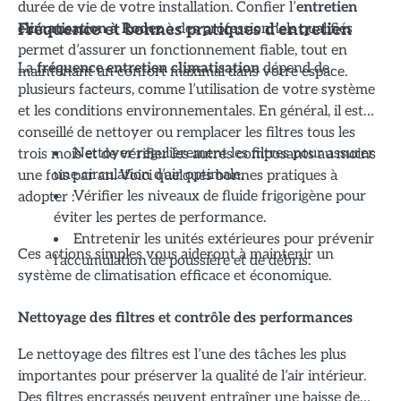
durée de vie de votre installation. Confier l’
entretien
climatisation à Rodez
à des professionnels qualifiés
Fréquence et bonnes pratiques d’entretien
permet d’assurer un fonctionnement fiable, tout en
La
fréquence entretien climatisation
dépend de
maintenant un confort maximal dans votre espace.
plusieurs facteurs, comme l’utilisation de votre système
et les conditions environnementales. En général, il est
conseillé de nettoyer ou remplacer les filtres tous les
trois mois et de vérifier les autres composants au moins
Nettoyer régulièrement les filtres pour assurer
une fois par an. Voici quelques bonnes pratiques à
une circulation d’air optimale.
adopter :
Vérifier les niveaux de fluide frigorigène pour
éviter les pertes de performance.
Entretenir les unités extérieures pour prévenir
Ces actions simples vous aideront à maintenir un
l’accumulation de poussière et de débris.
système de climatisation efficace et économique.
Nettoyage des filtres et contrôle des performances
Le nettoyage des filtres est l’une des tâches les plus
importantes pour préserver la qualité de l’air intérieur.
Des filtres encrassés peuvent entraîner une baisse de