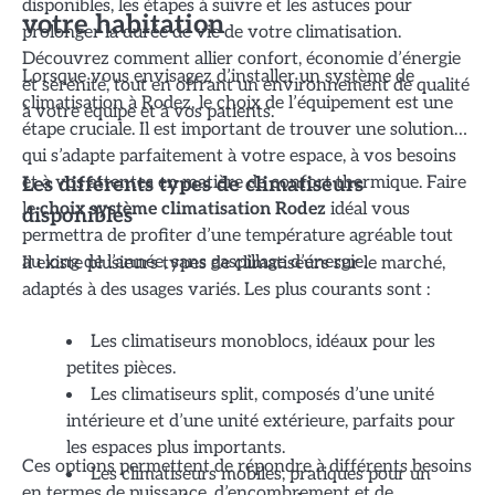
disponibles, les étapes à suivre et les astuces pour
votre habitation
prolonger la durée de vie de votre climatisation.
Découvrez comment allier confort, économie d’énergie
Lorsque vous envisagez d’installer un système de
et sérénité, tout en offrant un environnement de qualité
climatisation à Rodez, le choix de l’équipement est une
à votre équipe et à vos patients.
étape cruciale. Il est important de trouver une solution
qui s’adapte parfaitement à votre espace, à vos besoins
et à vos attentes en matière de confort thermique. Faire
Les différents types de climatiseurs
le
choix système climatisation Rodez
idéal vous
disponibles
permettra de profiter d’une température agréable tout
au long de l’année, sans gaspillage d’énergie.
Il existe plusieurs types de climatiseurs sur le marché,
adaptés à des usages variés. Les plus courants sont :
Les climatiseurs monoblocs, idéaux pour les
petites pièces.
Les climatiseurs split, composés d’une unité
intérieure et d’une unité extérieure, parfaits pour
les espaces plus importants.
Ces options permettent de répondre à différents besoins
Les climatiseurs mobiles, pratiques pour un
en termes de puissance, d’encombrement et de