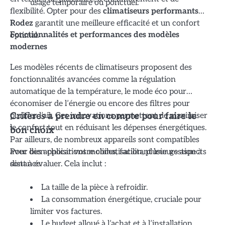
usage temporaire ou ponctuel.
flexibilité. Opter pour des
climatiseurs performants
Rodez
garantit une meilleure efficacité et un confort
optimal.
Fonctionnalités et performances des modèles
modernes
Les modèles récents de climatiseurs proposent des
fonctionnalités avancées comme la régulation
automatique de la température, le mode éco pour
économiser de l’énergie ou encore des filtres pour
purifier l’air. Ces innovations permettent de maximiser
Critères à prendre en compte pour faire le
le confort tout en réduisant les dépenses énergétiques.
bon choix
Par ailleurs, de nombreux appareils sont compatibles
avec des applications mobiles, facilitant leur gestion à
Pour bien choisir votre climatisation, plusieurs aspects
distance.
sont à évaluer. Cela inclut :
La taille de la pièce à refroidir.
La consommation énergétique, cruciale pour
limiter vos factures.
Le budget alloué à l’achat et à l’installation.