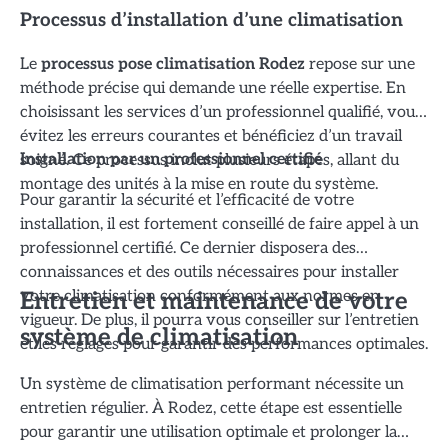
Processus d’installation d’une climatisation
Le
processus pose climatisation Rodez
repose sur une
méthode précise qui demande une réelle expertise. En
choisissant les services d’un professionnel qualifié, vous
évitez les erreurs courantes et bénéficiez d’un travail
soigné. Ce processus inclut plusieurs étapes, allant du
Installation par un professionnel certifié
montage des unités à la mise en route du système.
Pour garantir la sécurité et l’efficacité de votre
installation, il est fortement conseillé de faire appel à un
professionnel certifié. Ce dernier disposera des
connaissances et des outils nécessaires pour installer
votre climatisation conformément aux normes en
Entretien et maintenance de votre
vigueur. De plus, il pourra vous conseiller sur l’entretien
système de climatisation
et les réglages pour garantir des performances optimales.
Un système de climatisation performant nécessite un
entretien régulier. À Rodez, cette étape est essentielle
pour garantir une utilisation optimale et prolonger la