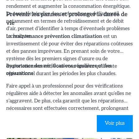
rendement et augmenter la consommation énergétique.
Le contrôle régulier des performances de l’appareil,
Prévenir les pannes et prolonger la durée de
notamment en termes de refroidissement et de débit
vie
d’air, permet d’identifier à temps d’éventuels problèmes
techniques.
La
maintenance prévention climatisation
est un
investissement clé pour éviter des réparations coûteuses
et des pannes imprévues. En prenant soin de votre
système dès les premiers signes d’usure ou de
dysfonctionnement, vous vous assurez qu’il reste
Importance des vérifications régulières et des
opérationnel durant les périodes les plus chaudes.
réparations
Faire appel à un professionnel pour des vérifications
régulières aide à détecter les anomalies avant qu’elles ne
s’aggravent. De plus, cela garantit que les réparations
nécessaires sont effectuées correctement, prolongeant
ainsi la durée de vie de votre climatisation. Une
maintenance bien réalisée vous permet de profiter d’un
Voir plus
appareil fiable, économique et performant sur le long
terme.