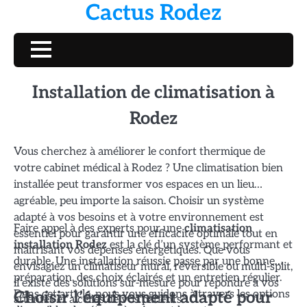
Cactus Rodez
Skip
to
content
Installation de climatisation à
Rodez
Vous cherchez à améliorer le confort thermique de
votre cabinet médical à Rodez ? Une climatisation bien
installée peut transformer vos espaces en un lieu
agréable, peu importe la saison. Choisir un système
adapté à vos besoins et à votre environnement est
Faire appel à des experts pour une
climatisation
essentiel pour garantir une efficacité optimale tout en
installation Rodez
est la clé d’un système performant et
maîtrisant vos dépenses énergétiques. Que vous
durable. Une installation réussie passe par une bonne
envisagiez un climatiseur mural, réversible ou multi-split,
préparation, des choix éclairés et un entretien régulier.
il existe des solutions sur-mesure pour répondre à vos
Dans cet article, nous vous guidons à travers les options
Choisir l’équipement adapté pour
attentes et à celles de vos patients.