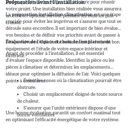
Rodez
qui détaille les étapes clés à suivre pour réussir
Préparation avant l’installation
votre projet. Une installation bien réalisée vous assurera
La
préparation installation climatisation
est une étape
un confort optimal, surtout pendant les mois les plus
cruciale pour éviter les imprévus et s’assurer que tout se
chauds.
déroule sans encombre. Il est important de bien évaluer
vos besoins et de définir vos priorités avant de passer à
l’étape suivante. Cela inclut notamment le choix du bon
Évaluation de l’espace et choix de l’emplacement
équipement et l’étude de votre espace intérieur et
Avant de procéder à l’installation, il est essentiel
extérieur.
d’évaluer l’espace disponible. Identifiez la pièce ou les
pièces à climatiser et déterminez les emplacements
idéaux pour optimiser la diffusion de l’air. Voici quelques
points à considérer :
Éviter les zones où la climatisation pourrait être
obstruée.
Choisir un emplacement éloigné de toute source
de chaleur.
S’assurer que l’unité extérieure dispose d’une
Une bonne évaluation garantit un confort maximal tout
bonne ventilation.
en optimisant l’efficacité énergétique de votre système.