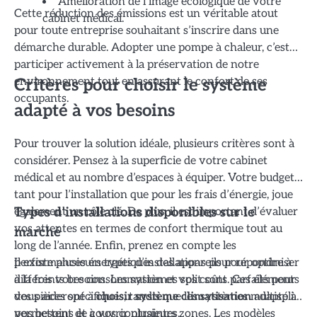
Amélioration de l’image écologique de votre
Cette réduction des émissions est un véritable atout
cabinet médical.
pour toute entreprise souhaitant s’inscrire dans une
démarche durable. Adopter une pompe à chaleur, c’est
participer activement à la préservation de notre
environnement tout en assurant le confort de ses
Critères pour choisir le système
occupants.
adapté à vos besoins
Pour trouver la solution idéale, plusieurs critères sont à
considérer. Pensez à la superficie de votre cabinet
médical et au nombre d’espaces à équiper. Votre budget,
tant pour l’installation que pour les frais d’énergie, joue
également un rôle clé. De plus, il est important d’évaluer
Types d’installations disponibles sur le
vos attentes en termes de confort thermique tout au
marché
long de l’année. Enfin, prenez en compte les
performances énergétiques des appareils pour optimiser
Il existe plusieurs types d’installations pour répondre à
à la fois votre consommation et vos coûts. Ces éléments
différents besoins. Les systèmes split sont parfaits pour
vous aideront à
choisir système climatisation
adapté à
des pièces spécifiques, tandis que les systèmes multisplit
vos besoins et à vos contraintes.
permettent de couvrir plusieurs zones. Les modèles