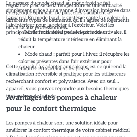
Le passage du mode chaud au mode froid se fait
régulation précise de la température et une efficacité
simplement grâce à une vanne d’inversion intégrée dans
énergétique optimale. De plus, elles s’adaptent à
l’appareil. En mode froid, le système capte la chaleur de
différents types de bâtiments, qu’il s’agisse de logements
l’air intérieur pour la rejeter à l’extérieur. Voici les
ou de locaux professionnels.
principales distinctions entre les deux modes :
Mode froid : idéal pour les périodes estivales, il
réduit la température intérieure en éliminant la
chaleur.
Mode chaud : parfait pour l’hiver, il récupère les
calories présentes dans l’air extérieur pour
Cette capacité à s’adapter aux saisons est ce qui rend la
chauffer efficacement les pièces.
climatisation réversible si pratique pour les utilisateurs
recherchant confort et polyvalence. Avec un seul
appareil, vous pouvez répondre aux besoins thermiques
tout au long de l’année.
Avantages des pompes à chaleur
pour le confort thermique
Les pompes à chaleur sont une solution idéale pour
améliorer le confort thermique de votre cabinet médical