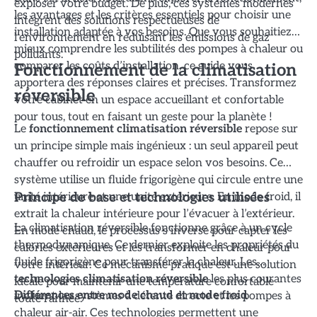
exploser votre budget. De plus, ces systèmes modernes
les avantages et les critères essentiels pour choisir une
intègrent des solutions respectueuses de
installation adaptée à vos besoins. Que vous souhaitiez
l’environnement en réduisant les émissions de gaz
mieux comprendre les subtilités des pompes à chaleur ou
polluants.
comparer les coûts d’installation, ce guide vous
Fonctionnement de la climatisation
apportera des réponses claires et précises. Transformez
réversible
votre cabinet en un espace accueillant et confortable
pour tous, tout en faisant un geste pour la planète !
Le
fonctionnement climatisation réversible
repose sur
un principe simple mais ingénieux : un seul appareil peut
chauffer ou refroidir un espace selon vos besoins. Ce
système utilise un fluide frigorigène qui circule entre une
unité intérieure et une unité extérieure. En mode froid, il
Principe de base et technologies utilisées
extrait la chaleur intérieure pour l’évacuer à l’extérieur.
La climatisation réversible fonctionne grâce à un cycle
En mode chaud, le processus s’inverse pour capter les
thermodynamique. Ce dernier exploite les propriétés du
calories extérieures et les transformer en chaleur pour
fluide frigorigène pour transférer la chaleur. Les
votre intérieur. Ce mécanisme pratique est une solution
technologies climatisation réversible
les plus courantes
idéale pour maintenir une température confortable
incluent les systèmes à détente directe et les pompes à
Différences entre mode chaud et mode froid
toute l’année.
chaleur air-air. Ces technologies permettent une