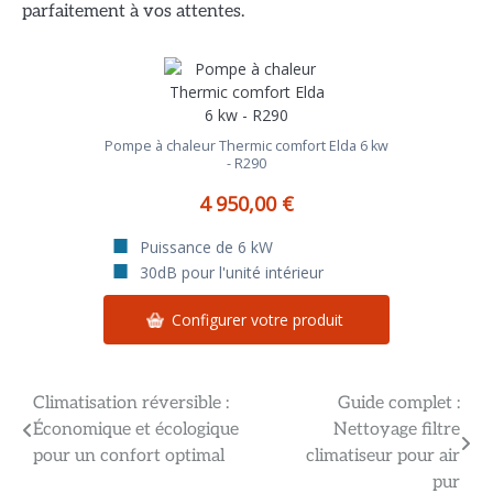
parfaitement à vos attentes.
Pompe à chaleur Thermic comfort Elda 6 kw
- R290
4 950,00 €
Puissance de 6 kW
30dB pour l'unité intérieur
Configurer votre produit
Navigation
Climatisation réversible :
Guide complet :
Économique et écologique
Nettoyage filtre
de
pour un confort optimal
climatiseur pour air
l’article
pur